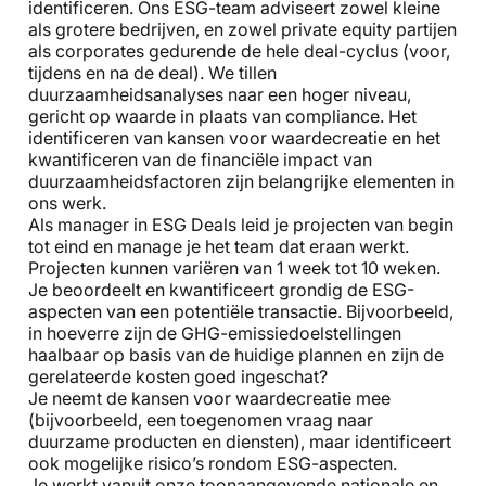
identificeren. Ons ESG-team adviseert zowel kleine
als grotere bedrijven, en zowel private equity partijen
als corporates gedurende de hele deal-cyclus (voor,
tijdens en na de deal). We tillen
duurzaamheidsanalyses naar een hoger niveau,
gericht op waarde in plaats van compliance. Het
identificeren van kansen voor waardecreatie en het
kwantificeren van de financiële impact van
duurzaamheidsfactoren zijn belangrijke elementen in
ons werk.
Als manager in ESG Deals leid je projecten van begin
tot eind en manage je het team dat eraan werkt.
Projecten kunnen variëren van 1 week tot 10 weken.
Je beoordeelt en kwantificeert grondig de ESG-
aspecten van een potentiële transactie. Bijvoorbeeld,
in hoeverre zijn de GHG-emissiedoelstellingen
haalbaar op basis van de huidige plannen en zijn de
gerelateerde kosten goed ingeschat?
Je neemt de kansen voor waardecreatie mee
(bijvoorbeeld, een toegenomen vraag naar
duurzame producten en diensten), maar identificeert
ook mogelijke risico’s rondom ESG-aspecten.
Je werkt vanuit onze toonaangevende nationale en