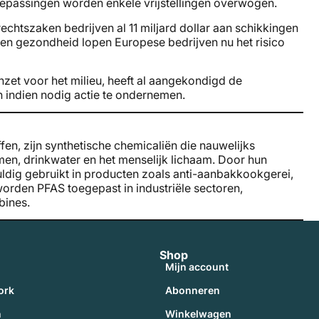
oepassingen worden enkele vrijstellingen overwogen.
chtszaken bedrijven al 11 miljard dollar aan schikkingen
en gezondheid lopen Europese bedrijven nu het risico
nzet voor het milieu, heeft al aangekondigd de
 indien nodig actie te ondernemen.
fen, zijn synthetische chemicaliën die nauwelijks
men, drinkwater en het menselijk lichaam. Door hun
uldig gebruikt in producten zoals anti-aanbakkookgerei,
orden PFAS toegepast in industriële sectoren,
bines.
Shop
Mijn account
ork
Abonneren
n
Winkelwagen