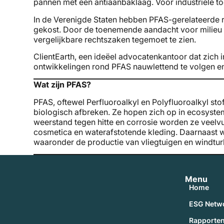
pannen met een antiaanbaklaag. Voor industriële t
In de Verenigde Staten hebben PFAS-gerelateerde re
gekost. Door de toenemende aandacht voor milieu 
vergelijkbare rechtszaken tegemoet te zien.
ClientEarth, een ideëel advocatenkantoor dat zich i
ontwikkelingen rond PFAS nauwlettend te volgen en
Wat zijn PFAS?
PFAS, oftewel Perfluoroalkyl en Polyfluoroalkyl stof
biologisch afbreken. Ze hopen zich op in ecosyste
weerstand tegen hitte en corrosie worden ze veelv
cosmetica en waterafstotende kleding. Daarnaast w
waaronder de productie van vliegtuigen en windtur
Menu
Home
ESG Netw
Rapporte