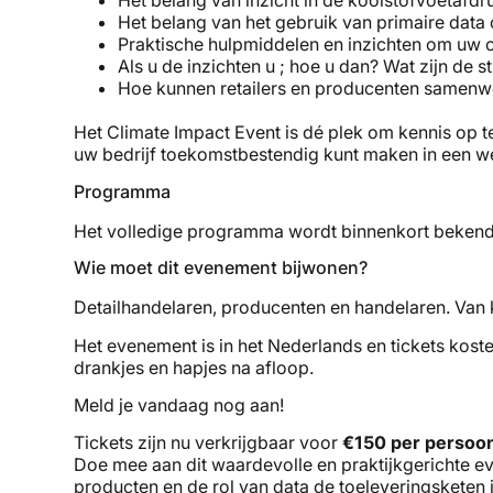
Het belang van inzicht in de koolstofvoetafd
Het belang van het gebruik van primaire data 
Praktische hulpmiddelen en inzichten om uw c
Als u de inzichten u ; hoe u dan? Wat zijn de 
Hoe kunnen retailers en producenten samenwe
Het Climate Impact Event is dé plek om kennis op te
uw bedrijf toekomstbestendig kunt maken in een wer
Programma
Het volledige programma wordt binnenkort bekendge
Wie moet dit evenement bijwonen?
Detailhandelaren, producenten en handelaren. Van
Het evenement is in het Nederlands en tickets kosten
drankjes en hapjes na afloop.
Meld je vandaag nog aan!
Tickets zijn nu verkrijgbaar voor
€150 per persoo
Doe mee aan dit waardevolle en praktijkgerichte 
producten en de rol van data de toeleveringsketen