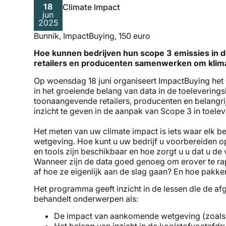
18
Climate Impact
jun
2025
Bunnik, ImpactBuying, 150 euro
Hoe kunnen bedrijven hun scope 3 emissies in 
retailers en producenten samenwerken om klima
Op woensdag 18 juni organiseert ImpactBuying het
in het groeiende belang van data in de toeleverings
toonaangevende retailers, producenten en belangrij
inzicht te geven in de aanpak van Scope 3 in toele
Het meten van uw climate impact is iets waar elk be
wetgeving. Hoe kunt u uw bedrijf u voorbereiden 
en tools zijn beschikbaar en hoe zorgt u u dat u de
Wanneer zijn de data goed genoeg om erover te rap
af hoe ze eigenlijk aan de slag gaan? En hoe pakk
Het programma geeft inzicht in de lessen die de af
behandelt onderwerpen als:
De impact van aankomende wetgeving (zoals 