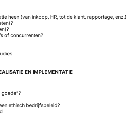
e heen (van inkoop, HR, tot de klant, rapportage, enz.)
eten)?
ten)?
a’s of concurrenten?
tudies
EALISATIE EN IMPLEMENTATIE
et goede”?
een ethisch bedrijfsbeleid?
jd