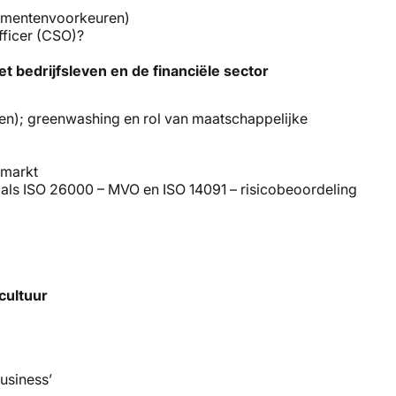
sumentenvoorkeuren)
Officer (CSO)?
et bedrijfsleven en de financiële sector
?
den); greenwashing en rol van maatschappelijke
nmarkt
oals ISO 26000 – MVO en ISO 14091 – risicobeoordeling
cultuur
business’