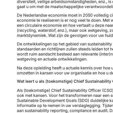
diversiteit, veilige arbeidsomstandigheden, enz., i
gaat u om met de maatschappelijke verantwoordel
De Nederlandse economie moet in 2050 volledig circ
economie te realiseren is er nog veel te doen. Me
een circulaire economie en hoe vertaalt u deze na
(recycling, waterstof, enz.), maar ook wetgeving, 
marktdynamiek. Wat zijn de gevolgen voor uw huid
De ontwikkelingen op het gebied van sustainabilit
standaarden en richtlijnen zullen steeds leiden tot
wordt ruim aandacht besteed aan relevante (inter)
wetgeving en actuele ontwikkelingen.
Na deze opleiding heeft u actuele kennis over hoe u
omzetten in kansen voor uw organisatie en hoe u de
Wat leert u als (toekomstige) Chief Sustainability
Als (toekomstige) Chief Sustainability Officer (CS
ook met kansen. Voor het transformeren naar een s
Sustainable Development Goals (SDG) duidelijke kad
informatie op te nemen in uw verslaglegging. Tijd
aan sustainability reporting, compliance en audit. 