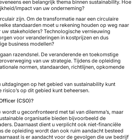
s eveneens een belangrijk thema binnen sustainability. Hoe
ijkheid/impact van uw onderneming?
ulair zijn. Om de transformatie naar een circulaire
t welke standaarden moet u rekening houden op weg naar
ar uw stakeholders? Technologische vernieuwing
zorgen voor veranderingen in kostprijzen en dus
ige business modellen?
y gaan razendsnel. De veranderende en toekomstige
 heroverweging van uw strategie. Tijdens de opleiding
nationale normen, standaarden, richtlijnen, opkomende
 uitdagingen op het gebied van sustainability kunt
 risico’s op dit gebied kunt beheersen.
 Officer (CSO)?
O) wordt u geconfronteerd met tal van dilemma’s, maar
ustainable organisatie bieden bijvoorbeeld de
ers. Daarnaast dient u verplicht ook niet-financiële
ens de opleiding wordt dan ook ruim aandacht besteed
Daarnaast is er aandacht voor de gevolgen die uw bedrijf