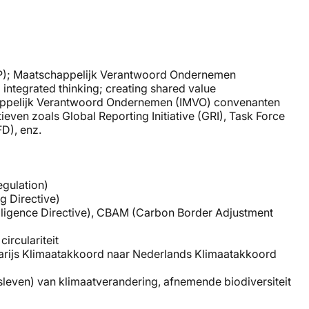
(PPP); Maatschappelijk Verantwoord Ondernemen
integrated thinking; creating shared value
schappelijk Verantwoord Ondernemen (IMVO) convenanten
iatieven zoals Global Reporting Initiative (GRI), Task Force
D), enz.
egulation)
g Directive)
iligence Directive), CBAM (Carbon Border Adjustment
irculariteit
Parijs Klimaatakkoord naar Nederlands Klimaatakkoord
fsleven) van klimaatverandering, afnemende biodiversiteit