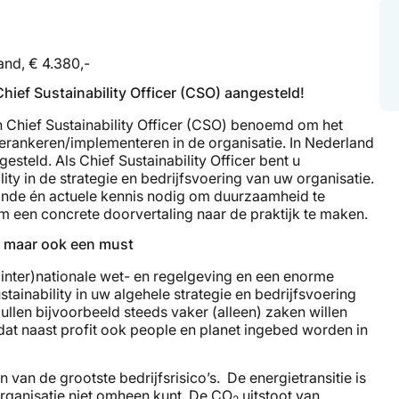
and, € 4.380,-
hief Sustainability Officer (CSO) aangesteld!
en Chief Sustainability Officer (CSO) benoemd om het
verankeren/implementeren in de organisatie. In Nederland
esteld. Als Chief Sustainability Officer bent u
ity in de strategie en bedrijfsvoering van uw organisatie.
aande én actuele kennis nodig om duurzaamheid te
 een concrete doorvertaling naar de praktijk te maken.
e maar ook een must
inter)nationale wet- en regelgeving en een enorme
ainability in uw algehele strategie en bedrijfsvoering
llen bijvoorbeeld steeds vaker (alleen) zaken willen
at naast profit ook people en planet ingebed worden in
van de grootste bedrijfsrisico’s. De energietransitie is
organisatie niet omheen kunt. De CO
uitstoot van