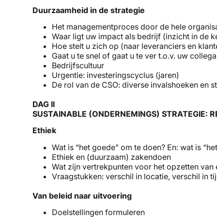
Duurzaamheid in de strategie
Het managementproces door de hele organisati
Waar ligt uw impact als bedrijf (inzicht in de k
Hoe stelt u zich op (naar leveranciers en klan
Gaat u te snel of gaat u te ver t.o.v. uw colleg
Bedrijfscultuur
Urgentie: investeringscyclus (jaren)
De rol van de CSO: diverse invalshoeken en s
DAG II
SUSTAINABLE (ONDERNEMINGS) STRATEGIE: R
Ethiek
Wat is “het goede” om te doen? En: wat is “h
Ethiek en (duurzaam) zakendoen
Wat zijn vertrekpunten voor het opzetten van 
Vraagstukken: verschil in locatie, verschil in ti
Van beleid naar uitvoering
Doelstellingen formuleren