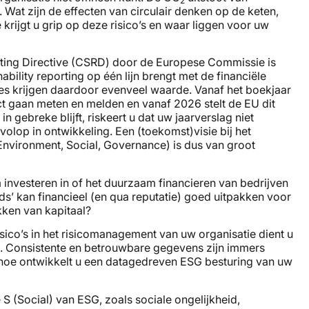
2
Wat zijn de effecten van circulair denken op de keten,
krijgt u grip op deze risico’s en waar liggen voor uw
rting Directive (CSRD) door de Europese Commissie is
ability reporting op één lijn brengt met de financiële
ges krijgen daardoor evenveel waarde. Vanaf het boekjaar
t gaan meten en melden en vanaf 2026 stelt de EU dit
 gebreke blijft, riskeert u dat uw jaarverslag niet
lop in ontwikkeling. Een (toekomst)visie bij het
Environment, Social, Governance) is dus van groot
investeren in of het duurzaam financieren van bedrijven
ds’ kan financieel (en qua reputatie) goed uitpakken voor
kken van kapitaal?
co’s in het risicomanagement van uw organisatie dient u
e. Consistente en betrouwbare gegevens zijn immers
 hoe ontwikkelt u een datagedreven ESG besturing van uw
S (Social) van ESG, zoals sociale ongelijkheid,