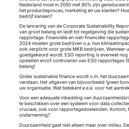
Nederland moet in 2050 met 95% zijn gereduceerd. 
het productieproces, marketing en uw klanten? Hoe 
bedrijf kansen?
De lancering van de Corporate Sustainability Repo
van groot belang en leidt tot regelgeving die sustain
rapportage. Financiële en niet-financiële rapporta
2024 moeten grote bedrijven o.a. hun klimaatimpac
ook verplicht voor grote MKB bedrijven. Wanneer u in
goedgekeurd wordt. ESG reporting is evenwel nog vo
opstellen en/of controleren van ESG rapportages (
belang!
Onder sustainable finance wordt o.m. het duurzaam 
verstaan. Het uitgeven van bijvoorbeeld ‘green bon
uw organisatie. Wat betekent e.e.a. voor het aantre
Voor een adequate inbedding van duurzaamheidsrisi
te beschikken over een systeem voor data collecti
cruciaal, ook voor rapportagedoeleinden. Kortom,
onderneming?
Duurzaamheid gaat niet alleen maar over milieu. De 