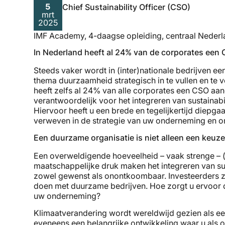
5
Chief Sustainability Officer (CSO)
mrt
2025
IMF Academy, 4-daagse opleiding, centraal Nederl
In Nederland heeft al 24% van de corporates een C
Steeds vaker wordt in (inter)nationale bedrijven e
thema duurzaamheid strategisch in te vullen en te 
heeft zelfs al 24% van alle corporates een CSO aang
verantwoordelijk voor het integreren van sustainabil
Hiervoor heeft u een brede en tegelijkertijd diepg
verweven in de strategie van uw onderneming en om
Een duurzame organisatie is niet alleen een keuz
Een overweldigende hoeveelheid – vaak strenge – (
maatschappelijke druk maken het integreren van sust
zowel gewenst als onontkoombaar. Investeerders zu
doen met duurzame bedrijven. Hoe zorgt u ervoor d
uw onderneming?
Klimaatverandering wordt wereldwijd gezien als een 
eveneens een belangrijke ontwikkeling waar u als 