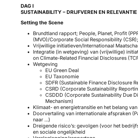
DAG I
SUSTAINABILITY – DRIJFVEREN EN RELEVANTIE
Setting the Scene
Brundtland rapport; People, Planet, Profit 
(MVO)/Corporate Social Responsibility (CSR); 
Vrijwillige initiatieven/Internationaal Maat
Integratie (in wetgeving) van (vrijwillige) init
on Climate-Related Financial Disclosures (TCF
Wetgeving
EU Green Deal
EU Taxonomie
SDFR (Sustainable Finance Disclosure R
CSRD (Corporate Sustainability Reportin
CSDDD (Corporate Sustainability Due D
Mechanism)
Klimaat- en energietransitie en het belang van c
Doorvertaling van internationale afspraken (
naar …)
Dreigende risico’s: gevolgen (voor het bedrij
en sociale ongelijkheid
Verslaglegging/rapportage